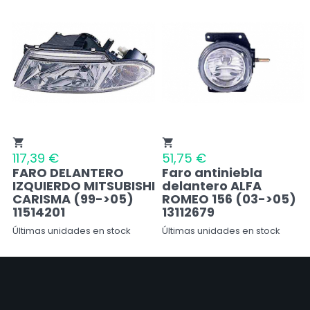
shopping_cart
shopping_cart
117,39 €
51,75 €
FARO DELANTERO
Faro antiniebla
IZQUIERDO MITSUBISHI
delantero ALFA
CARISMA (99->05)
ROMEO 156 (03->05)
11514201
13112679
Últimas unidades en stock
Últimas unidades en stock