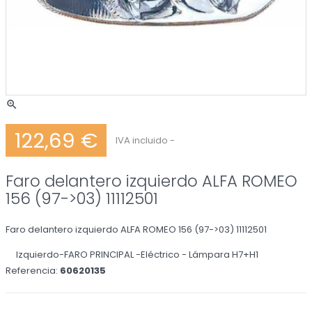
zoom_in
122,69 €
IVA incluido
Faro delantero izquierdo ALFA ROMEO
156 (97->03) 11112501
Faro delantero izquierdo ALFA ROMEO 156 (97->03) 11112501
Izquierdo-FARO PRINCIPAL -Eléctrico - Lámpara H7+H1
Referencia:
60620135