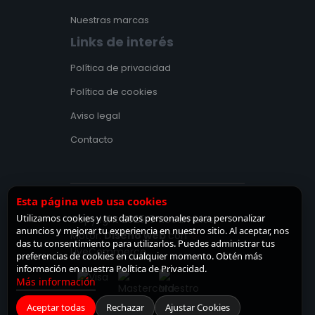
Nuestras marcas
Links de interés
Política de privacidad
Política de cookies
Aviso legal
Contacto
Esta página web usa cookies
Utilizamos cookies y tus datos personales para personalizar
Copyright 2025 © Recambios
anuncios y mejorar tu experiencia en nuestro sitio. Al aceptar, nos
Motor.
Diseño web
con
♡
das tu consentimiento para utilizarlos. Puedes administrar tus
LiveCommerce.
preferencias de cookies en cualquier momento. Obtén más
información en nuestra Política de Privacidad.
Más información
Aceptar todas
Rechazar
Ajustar Cookies