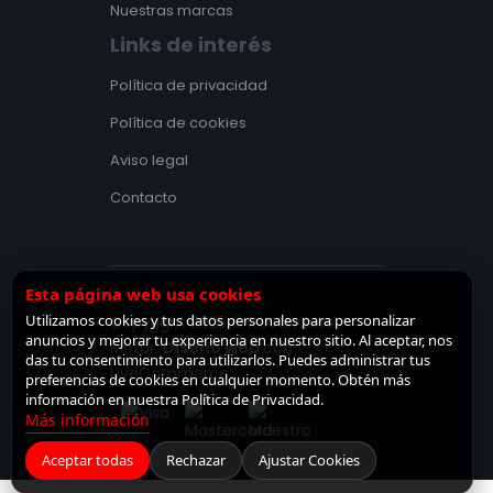
Nuestras marcas
Links de interés
Política de privacidad
Política de cookies
Aviso legal
Contacto
Esta página web usa cookies
Utilizamos cookies y tus datos personales para personalizar
Copyright 2025 © Recambios
anuncios y mejorar tu experiencia en nuestro sitio. Al aceptar, nos
Motor.
Diseño web
con
♡
das tu consentimiento para utilizarlos. Puedes administrar tus
LiveCommerce.
preferencias de cookies en cualquier momento. Obtén más
información en nuestra Política de Privacidad.
Más información
Aceptar todas
Rechazar
Ajustar Cookies