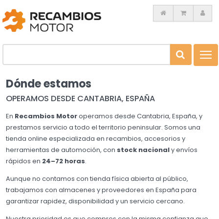
Toggl
navig
Dónde estamos
OPERAMOS DESDE CANTABRIA, ESPAÑA
En
Recambios Motor
operamos desde Cantabria, España, y
prestamos servicio a todo el territorio peninsular. Somos una
tienda online especializada en recambios, accesorios y
herramientas de automoción, con
stock nacional
y envíos
rápidos en
24–72 horas
.
Aunque no contamos con tienda física abierta al público,
trabajamos con almacenes y proveedores en España para
garantizar rapidez, disponibilidad y un servicio cercano.
Nuestra prioridad es que compres con la misma confianza que