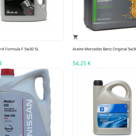
shopping_cart
ord Formula F 5w30 5L
Aceite Mercedes Benz Original 5w3
€
54,25 €