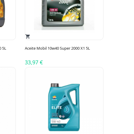
shopping_cart
0 5L
Aceite Mobil 10w40 Super 2000 X1 5L
33,97 €