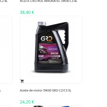
C2 4L
ACEITE CASTROL MAGNATEC 5W30 C3 4L
38,40 €
shopping_cart
L
Aceite de motor 5W30 GRO C2/C3 5L
24,20 €