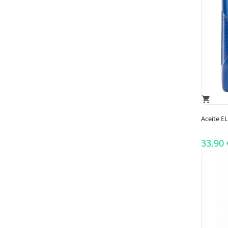
shopping_cart
Aceite E
33,90 