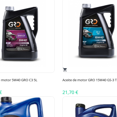
shopping_cart
e motor 5W40 GRO C3 5L
Aceite de motor GRO 15W40 GS-3 T
€
21,70 €