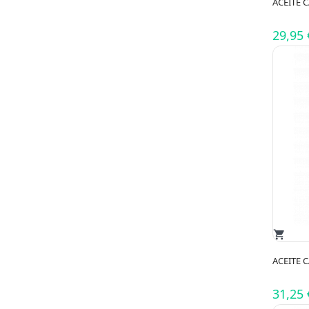
ACEITE 
29,95 
shopping_cart
ACEITE 
31,25 