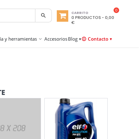
0
CARRITO

0 PRODUCTOS - 0,00
€
ría y herramientas
Accesorios
Blog
Contacto
TE