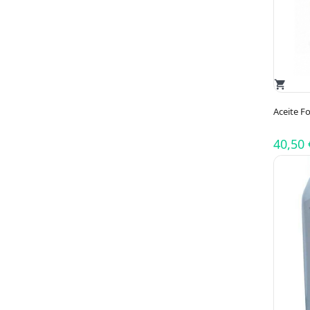
shopping_cart
Aceite F
40,50 