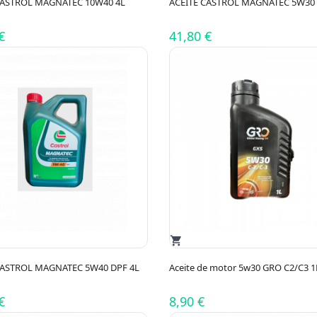
CASTROL MAGNATEC 10W40 4L
ACEITE CASTROL MAGNATEC 5W30 
€
41,80 €
shopping_cart
CASTROL MAGNATEC 5W40 DPF 4L
Aceite de motor 5w30 GRO C2/C3 1
€
8,90 €