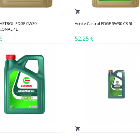
shopping_cart
CASTROL EDGE 0W30
Aceite Castrol EDGE 5W30 C3 5L
IONAL 4L
€
52,25 €
shopping_cart