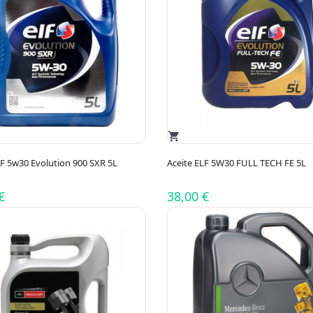
shopping_cart
LF 5w30 Evolution 900 SXR 5L
Aceite ELF 5W30 FULL TECH FE 5L
€
38,00 €