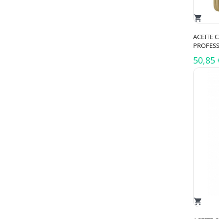
shopping_cart
ACEITE 
PROFESS
50,85 
shopping_cart