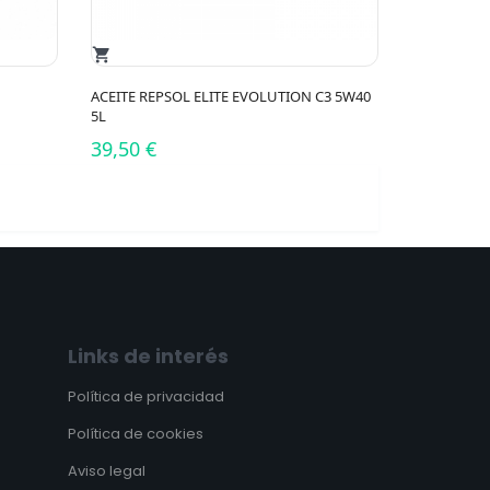
shopping_cart
ACEITE REPSOL ELITE EVOLUTION C3 5W40
5L
39,50 €
Links de interés
Política de privacidad
Política de cookies
Aviso legal