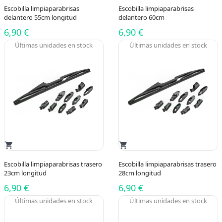
Escobilla limpiaparabrisas
Escobilla limpiaparabrisas
delantero 55cm longitud
delantero 60cm
6,90 €
6,90 €
Últimas unidades en stock
Últimas unidades en stock
shopping_cart
shopping_cart
Escobilla limpiaparabrisas trasero
Escobilla limpiaparabrisas trasero
23cm longitud
28cm longitud
6,90 €
6,90 €
Últimas unidades en stock
Últimas unidades en stock