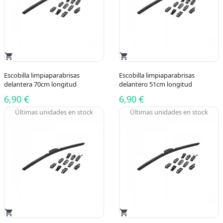
shopping_cart
shopping_cart
Escobilla limpiaparabrisas
Escobilla limpiaparabrisas
delantera 70cm longitud
delantero 51cm longitud
6,90 €
6,90 €
Últimas unidades en stock
Últimas unidades en stock
shopping_cart
shopping_cart