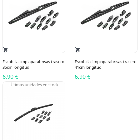
shopping_cart
shopping_cart
Escobilla limpiaparabrisas trasero
Escobilla limpiaparabrisas trasero
35cm longitud
41cm longitud
6,90 €
6,90 €
Últimas unidades en stock