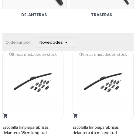
DELANTERAS
TRASERAS
Novedades
Ordenar por:
Últimas unidades en stock
Últimas unidades en stock
shopping_cart
shopping_cart
Escobilla limpiaparabrisas
Escobilla limpiaparabrisas
delantera 35cm longitud
delantera 41cm longitud