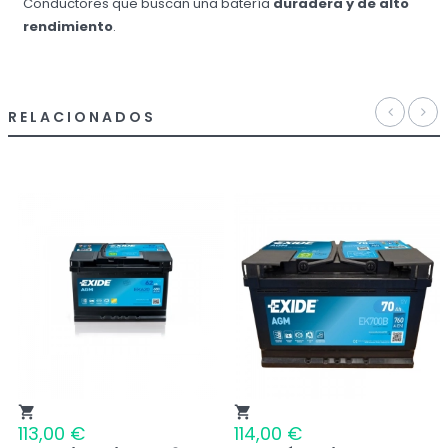
Conductores que buscan una batería
duradera y de alto
rendimiento
.
RELACIONADOS
shopping_cart
shopping_cart
113,00 €
114,00 €