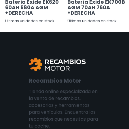
Bateria Exide EK620
Batería Exide EK700B
60AH 680A AGM
AGM 70AH 760A
+DERECHA
+DERECHA
Últimas unidades en stock
Últimas unidades en stock
Recambios Motor
Tienda online especializada en
la venta de recambios,
accesorios y herramientas
para vehículos. Encuentra los
recambios que necesitas para
tu coche.