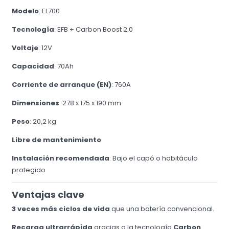
Modelo
: EL700
Tecnología
: EFB + Carbon Boost 2.0
Voltaje
: 12V
Capacidad
: 70Ah
Corriente de arranque (EN)
: 760A
Dimensiones
: 278 x 175 x 190 mm
Peso
: 20,2 kg
Libre de mantenimiento
Instalación recomendada
: Bajo el capó o habitáculo
protegido
Ventajas clave
3 veces más ciclos de vida
que una batería convencional.
Recarga ultrarrápida
gracias a la tecnología
Carbon