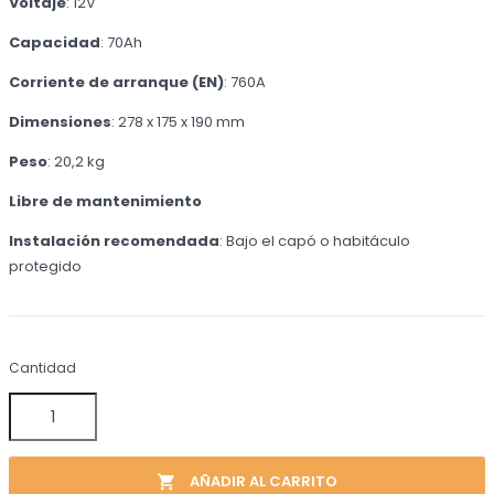
Voltaje
: 12V
Capacidad
: 70Ah
Corriente de arranque (EN)
: 760A
Dimensiones
: 278 x 175 x 190 mm
Peso
: 20,2 kg
Libre de mantenimiento
Instalación recomendada
: Bajo el capó o habitáculo
protegido
Cantidad
AÑADIR AL CARRITO
local_grocery_store