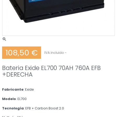
zoom_in
108,50 €
IVA incluido
Bateria Exide EL700 70AH 760A EFB
+DERECHA
Fabricante
: Exide
Modelo
: EL700
Tecnología
: EFB + Carbon Boost 2.0